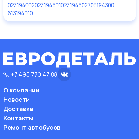
023194002
023194501
023194502
703194300
613194010
+7 495 770 47 88
О компании
Новости
Доставка
Контакты
Ремонт автобусов