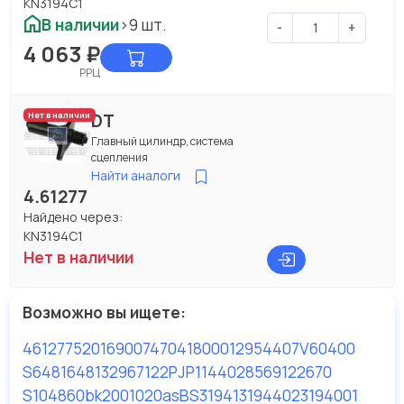
KN3194C1
В наличии
>9 шт.
-
+
4 063
₽
РРЦ
DT
Нет в наличии
Главный цилиндр, система
сцепления
Найти аналоги
4.61277
Найдено через:
KN3194C1
Нет в наличии
Возможно вы ищете:
461277
52016900
74704180
0012954407
V60400
S6481
6481
32967122
PJP114
4028569122670
S104860
bk2001020as
BS3194
131944
023194001