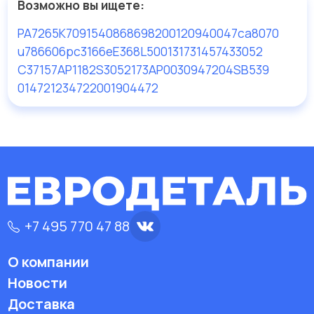
Возможно вы ищете:
PA7265
K709
154086869820
0120940047
ca8070
u786606
pc3166e
E368L
50013173
1457433052
C37157
AP1182
S3052
173AP
0030947204
SB539
01472
12347220019
04472
+7 495 770 47 88
О компании
Новости
Доставка