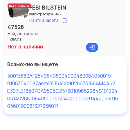
FEBI BILSTEIN
Нет в наличии
Фильтр воздушный
Найти аналоги
47528
Найдено через:
LX5601
Нет в наличии
Возможно вы ищете:
50013689
AF25496
4050940004
82084050015
81083040087
aem2836
4009026073186
AM4462
E307L
318507
CA9505
C257301
09652264
S101394
0514028
81084050015
12343210006
81442056016
05601900
81327356017