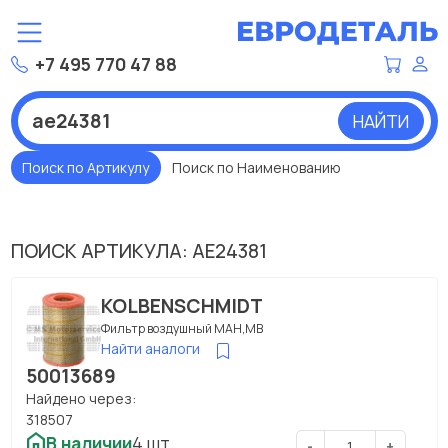
+7 495 770 47 88
НАЙТИ
Поиск по Артикулу
Поиск по Наименованию
ПОИСК АРТИКУЛА: AE24381
KOLBENSCHMIDT
Фильтр воздушный МАН,МВ
Найти аналоги
50013689
Найдено через:
318507
В наличии
4 шт.
-
+