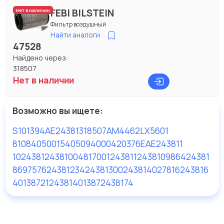
FEBI BILSTEIN
Нет в наличии
Фильтр воздушный
Найти аналоги
47528
Найдено через:
318507
Нет в наличии
Возможно вы ищете:
S101394
AE24381
318507
AM4462
LX5601
81084050015
4050940004
20376E
AE243811
1024381
2438100
481700124381
124381
0986424381
8697576243812
3424381300
24381
4027816243816
4013872124381
4013872438174