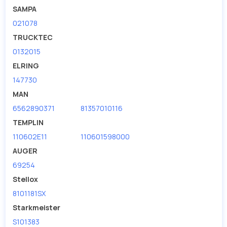
SAMPA
021078
TRUCKTEC
0132015
ELRING
147730
MAN
6562890371
81357010116
TEMPLIN
110602E11
110601598000
AUGER
69254
Stellox
8101181SX
Starkmeister
S101383