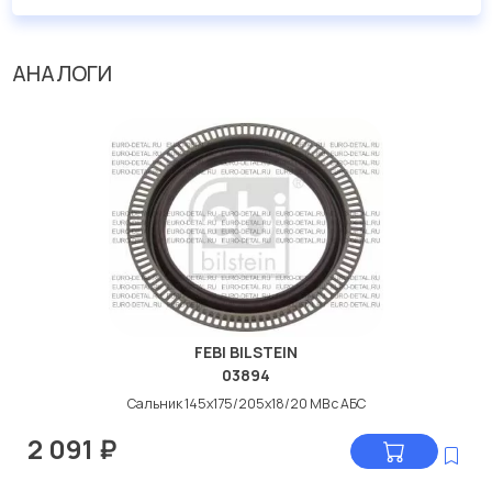
АНАЛОГИ
FEBI BILSTEIN
03894
Сальник 145х175/205х18/20 МВ с АБС
2 091
₽