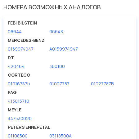
НОМЕРА ВОЗМОЖНЫХ АНАЛОГОВ
Внешний диаметр [мм]
175
Внутренний диаметр
145
FEBI BILSTEIN
06644
06643
Высота 1 [мм]
14
MERCEDES-BENZ
Высота [мм]
9
0159974947
A0159974947
Диаметр [мм]
205
DT
Количество отверстий
100
420464
360100
CORTECO
01016757b
01027787
01027787B
FAG
413015710
MEYLE
347530020
PETERS ENNEPETAL
01108500
03118500A