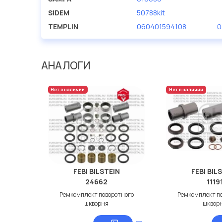
SIDEM
50788kit
TEMPLIN
060401594108
0
АНАЛОГИ
Нет в наличии
Нет в наличии
FEBI BILSTEIN
FEBI BIL
24662
1119
Ремкомплект поворотного
Ремкомплект п
шкворня
шквор