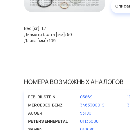
Описа
Вес [кг]: 1.7
Диаметр болта [мм]: 50
Длина [мм]: 109
НОМЕРА ВОЗМОЖНЫХ АНАЛОГОВ
FEBI BILSTEIN
05869
1
MERCEDES-BENZ
3463300019
3
AUGER
53186
PETERS ENNEPETAL
01133000
SAMPA
010680