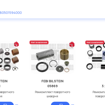
60501594000
Нет в наличии
Нет в наличии
STEIN
FEBI BILSTEIN
1
05869
3
оворотного
Ремкомплект поворотного
Ремкомпл
ня
шкворня
поворо