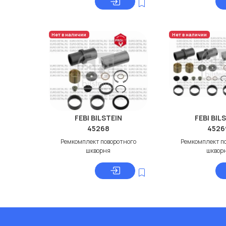
Нет в наличии
Нет в наличии
FEBI BILSTEIN
FEBI BIL
45268
4526
Ремкомплект поворотного
Ремкомплект п
шкворня
шквор