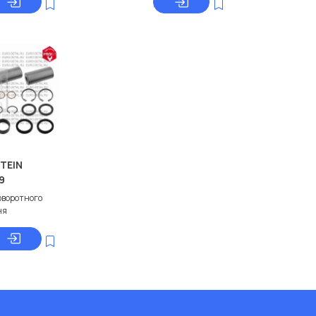
STEIN
9
оворотного
ня