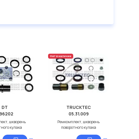
Нет в наличии
DT
TRUCKTEC
.96202
05.31.009
ект, шкворень
Ремкомплект, шкворень
тного кулака
поворотного кулака