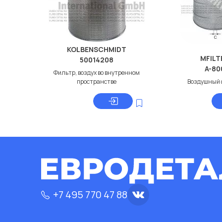
KOLBENSCHMIDT
MFILT
50014208
A-80
Фильтр, воздух во внутренном
пространстве
Воздушный 
+7 495 770 47 88