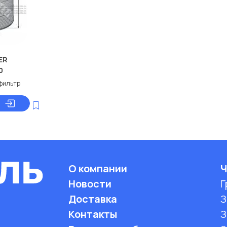
ER
0
фильтр
О компании
Ч
Новости
Г
Доставка
З
Контакты
З