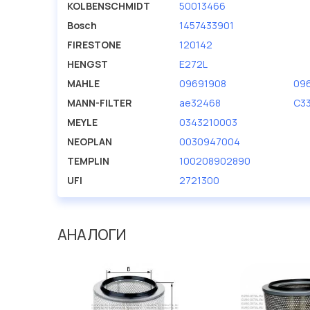
KOLBENSCHMIDT
50013466
Bosch
1457433901
FIRESTONE
120142
HENGST
E272L
MAHLE
09691908
09
MANN-FILTER
ae32468
C3
MEYLE
0343210003
NEOPLAN
0030947004
TEMPLIN
100208902890
UFI
2721300
АНАЛОГИ