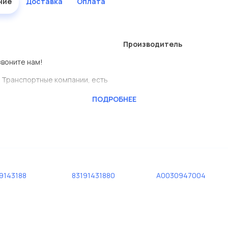
ние
Доставка
Оплата
Производитель
звоните нам!
 Транспортные компании, есть
ПОДРОБНЕЕ
CKTEC
ь сами.
едставлены в большом
дисковые с гарантией от
9143188
83191431880
A0030947004