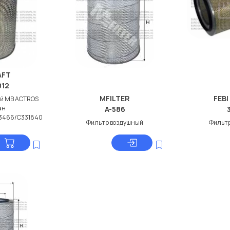
AFT
012
MFILTER
FEBI
й МВ ACTROS
ан
A-586
3466/C331840
Фильтр воздушный
Фильт