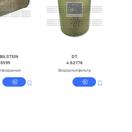
 BILSTEIN
DT
35595
4.62776
р воздушный
Воздушный фильтр