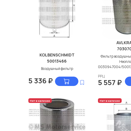
AVLKR
70307
KOLBENSCHMIDT
Фильтр воздушны
50013466
Неопл
0030947004/5001
Воздушный фильтр
РРЦ
5 336
₽
5 557
₽
Нет в наличии
Нет в наличии