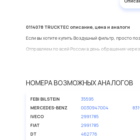
Описа
0114078 TRUCKTEC описание, цена и аналоги
Если вы хотите купить Воздушный фильтр, просто по
Отправляем по всей России в день обращения через
оперативная доставка по Москве.
Эта запчасть представлена по производителю TRU
У данной детали есть аналоги с номерами, убедитес
НОМЕРА ВОЗМОЖНЫХ АНАЛОГОВ
Воздушный фильтр в нашей компании Евродеталь пр
ассортименте.
FEBI BILSTEIN
35595
Мы продаем сертифицированные колодки тормозные 
MERCEDES-BENZ
0030947004
831
производителя TRUCKTEC.
IVECO
2991785
FIAT
2991785
DT
462776