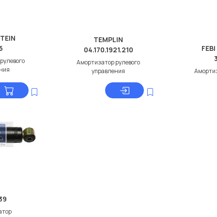
STEIN
TEMPLIN
5
FEBI
04.170.1921.210
рулевого
Амортизатор рулевого
ния
управления
Аморти
39
атор