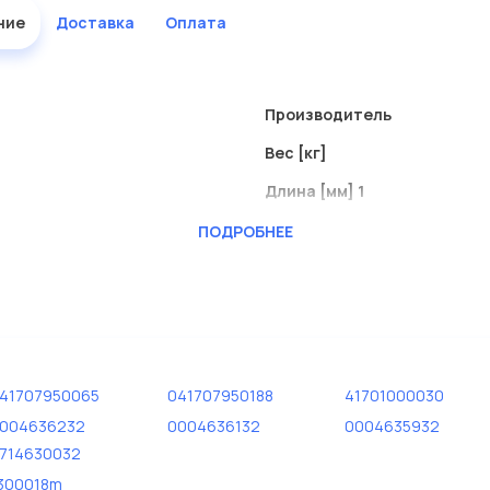
ние
Доставка
Оплата
Производитель
Вес [кг]
Длина [мм] 1
Длина [мм] 2
ПОДРОБНЕЕ
Размер резьбы
Шаг резьбы [мм] 2
41707950065
041707950188
41701000030
004636232
0004636132
0004635932
714630032
300018m