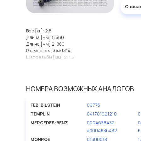
Описа
Вес [кг]: 2.8
Длина [мм] 1: 560
Длина [мм] 2: 880
Размер резьбы: M14;
Шаг резьбы [мм] 2: 1.5
НОМЕРА ВОЗМОЖНЫХ АНАЛОГОВ
FEBI BILSTEIN
09775
TEMPLIN
041701921210
0
MERCEDES-BENZ
0004636432
0
a0004636432
6
MONROE
01300018
1