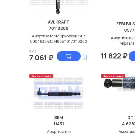
AVLKRAFT
FEBI BIL
70110280
0977
Амортизатор МВ рулевой O303
Амортизатор 
0004636432 N6251101 70110280
управле
РРЦ
11 822
₽
7 061
₽
Нет в наличии
Нет в наличии
SEM
DT
11431
4.628
Амортизатор
Амортиз