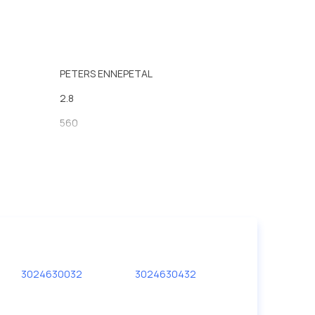
PETERS ENNEPETAL
2.8
560
880
M14
1.5
3024630032
3024630432