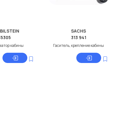
 BILSTEIN
SACHS
35305
313 941
затор кабины
Гаситель, крепление кабины