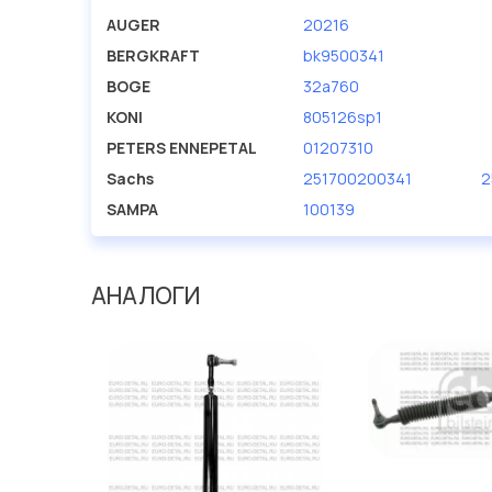
AUGER
20216
BERGKRAFT
bk9500341
BOGE
32a760
KONI
805126sp1
PETERS ENNEPETAL
01207310
Sachs
251700200341
2
SAMPA
100139
АНАЛОГИ