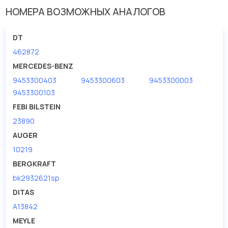
НОМЕРА ВОЗМОЖНЫХ АНАЛОГОВ
DT
462872
MERCEDES-BENZ
9453300403
9453300603
9453300003
9453300103
FEBI BILSTEIN
23890
AUGER
10219
BERGKRAFT
bk2932621sp
DITAS
A13842
MEYLE