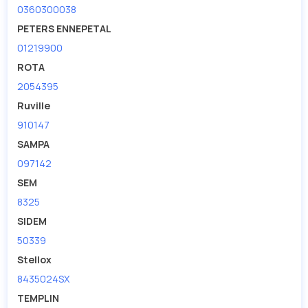
0360300038
PETERS ENNEPETAL
01219900
ROTA
2054395
Ruville
910147
SAMPA
097142
SEM
8325
SIDEM
50339
Stellox
8435024SX
TEMPLIN