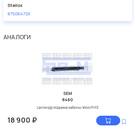
Stellox
8750647SX
АНАЛОГИ
SEM
8460
Цилиндр подъема кабины Volvo FH13
18 900
₽