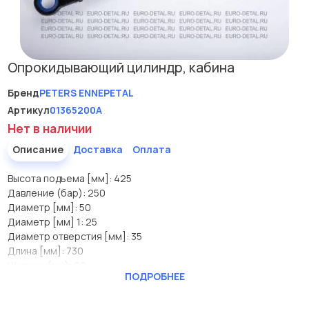
Опрокидывающий цилиндр, кабина
Бренд
PETERS ENNEPETAL
Артикул
01365200A
Нет в наличии
Описание
Доставка
Оплата
Высота подъема [мм]: 425
Давление (бар): 250
Диаметр [мм]: 50
Диаметр [мм] 1: 25
Диаметр отверстия [мм]: 35
Длина [мм]: 730
Ширина (мм): 29
ПОДРОБНЕЕ
Производитель
PETERS ENNEPETAL
Высота подъема [мм]
425