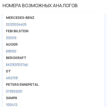
НОМЕРА ВОЗМОЖНЫХ АНАЛОГОВ
Давление (бар)
250
Диаметр [мм]
50
MERCEDES-BENZ
0025534405
Диаметр [мм] 1
25
FEBI BILSTEIN
Диаметр отверстия [мм]
35
33009
Длина [мм]
730
AUGER
Ширина (мм)
29
68592
BERGKRAFT
bk2920521sp
DT
462158
PETERS ENNEPETAL
01365200
SAMPA
100412