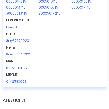
0005014215
0005013115
0005013215
Мы продаем сертифицированные колодки тормозные
дисковые с гарантией от производителя TRUCKTEC.
0005013715
0005015315
0005017115
a0005013115
a0005014215
Производитель
TRUCKTEC
FEBI BILSTEIN
05420
BEHR
8my376742201
Hella
8my376742201
MAN
81061100027
MEYLE
0142380003
АНАЛОГИ