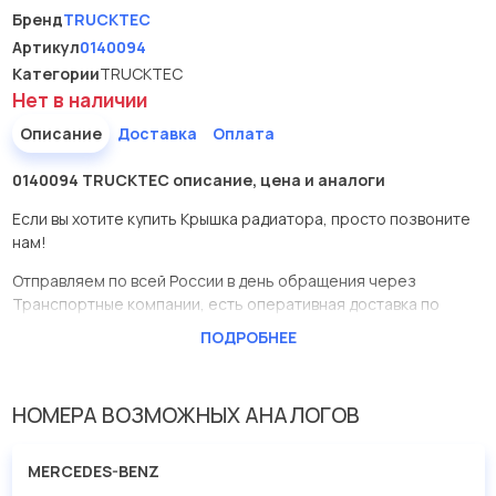
Бренд
TRUCKTEC
Артикул
0140094
Категории
TRUCKTEC
Нет в наличии
Описание
Доставка
Оплата
0140094 TRUCKTEC описание, цена и аналоги
Если вы хотите купить Крышка радиатора, просто позвоните
нам!
Отправляем по всей России в день обращения через
Транспортные компании, есть оперативная доставка по
Москве.
ПОДРОБНЕЕ
Эта запчасть представлена по производителю TRUCKTEC
У данной детали есть аналоги с номерами, убедитесь сами.
НОМЕРА ВОЗМОЖНЫХ АНАЛОГОВ
Крышка радиатора в нашей компании Евродеталь
представлены в большом ассортименте.
MERCEDES-BENZ