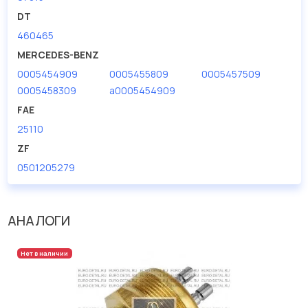
дисковые с гарантией от производителя TRUCKTEC.
DT
460465
Производитель
TRUCKTEC
MERCEDES-BENZ
0005454909
0005455809
0005457509
0005458309
a0005454909
FAE
25110
ZF
0501205279
АНАЛОГИ
Нет в наличии