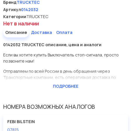
Бренд
TRUCKTEC
Артикул
0142032
Категории
TRUCKTEC
Нет в наличии
Описание
Доставка
Оплата
0142032 TRUCKTEC описание, цена и аналоги
Если вы хотите купить Выключатель стоп-сигнала, просто
позвоните нам!
Отправляем по всей России в день обращения через
Транспортные компании, есть оперативная доставка по
Москве.
ПОДРОБНЕЕ
Эта запчасть представлена по производителю TRUCKTEC
У данной детали есть аналоги с номерами, убедитесь сами.
НОМЕРА ВОЗМОЖНЫХ АНАЛОГОВ
Выключатель стоп-сигнала в нашей компании Евродеталь
представлены в большом ассортименте.
FEBI BILSTEIN
07815
Мы продаем сертифицированные колодки тормозные