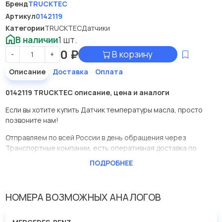
Бренд
TRUCKTEC
Артикул
0142119
Категории
TRUCKTEC
Датчики
В наличии
1 шт.
0
₽
В корзину
-
+
Описание
Доставка
Оплата
0142119 TRUCKTEC описание, цена и аналоги
Если вы хотите купить Датчик температуры масла, просто
позвоните нам!
Отправляем по всей России в день обращения через
Транспортные компании, есть оперативная доставка по
Москве.
ПОДРОБНЕЕ
Эта запчасть представлена по производителю TRUCKTEC
У данной детали есть аналоги с номерами, убедитесь сами.
НОМЕРА ВОЗМОЖНЫХ АНАЛОГОВ
Датчик температуры масла в нашей компании Евродеталь
представлены в большом ассортименте.