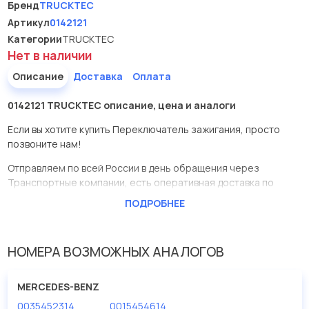
Бренд
TRUCKTEC
Артикул
0142121
Категории
TRUCKTEC
Нет в наличии
Описание
Доставка
Оплата
0142121 TRUCKTEC описание, цена и аналоги
Если вы хотите купить Переключатель зажигания, просто
позвоните нам!
Отправляем по всей России в день обращения через
Транспортные компании, есть оперативная доставка по
Москве.
ПОДРОБНЕЕ
Эта запчасть представлена по производителю TRUCKTEC
У данной детали есть аналоги с номерами, убедитесь сами.
НОМЕРА ВОЗМОЖНЫХ АНАЛОГОВ
Переключатель зажигания в нашей компании Евродеталь
представлены в большом ассортименте.
MERCEDES-BENZ
0035452314
0015454614
Мы продаем сертифицированные колодки тормозные