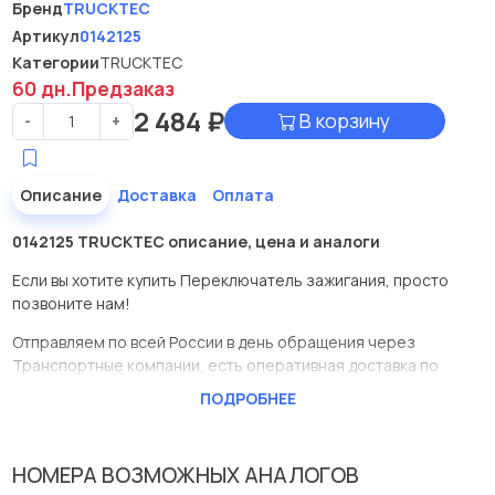
Бренд
TRUCKTEC
Артикул
0142125
Категории
TRUCKTEC
60 дн.
Предзаказ
2 484
₽
В корзину
-
+
Описание
Доставка
Оплата
0142125 TRUCKTEC описание, цена и аналоги
Если вы хотите купить Переключатель зажигания, просто
позвоните нам!
Отправляем по всей России в день обращения через
Транспортные компании, есть оперативная доставка по
Москве.
ПОДРОБНЕЕ
Эта запчасть представлена по производителю TRUCKTEC
У данной детали есть аналоги с номерами, убедитесь сами.
НОМЕРА ВОЗМОЖНЫХ АНАЛОГОВ