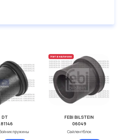
Нет в наличии
DT
FEBI BILSTEIN
.81146
06049
тбойник пружины
Сайлентблок