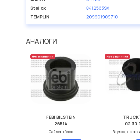
Stellox
8412563SX
TEMPLIN
209901909710
АНАЛОГИ
Нет в наличии
Нет в наличии
FEBI BILSTEIN
TRUCK
26514
02.30.
Сайлентблок
Втулка, листов