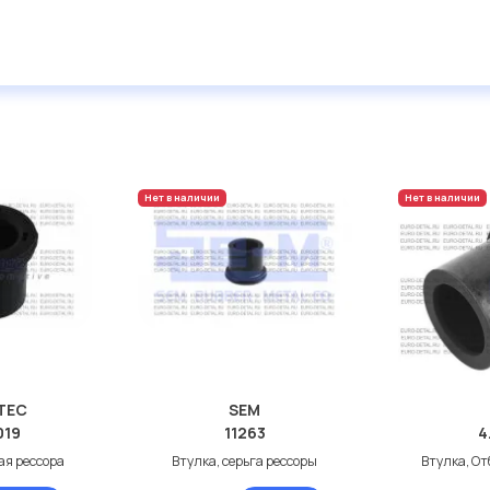
Нет в наличии
Нет в наличии
TEC
SEM
019
11263
4
ая рессора
Втулка, серьга рессоры
Втулка, O