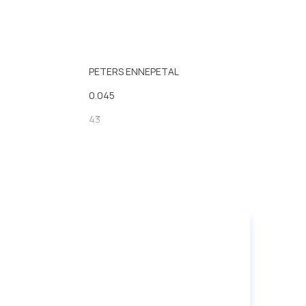
PETERS ENNEPETAL
0.045
43
30
43.5
51.5