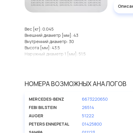
Описа
Вес [кг]: 0.045
Внешний диаметр [мм]: 43
Внутренний диаметр: 30
Высота [мм]: 43.5
Наружный диаметр 1 [мм]: 51.5
НОМЕРА ВОЗМОЖНЫХ АНАЛОГОВ
MERCEDES-BENZ
6673220650
FEBI BILSTEIN
26514
AUGER
51222
PETERS ENNEPETAL
01425800
SAMPA
011123