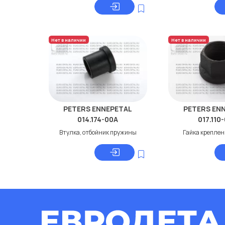
Нет в наличии
Нет в наличии
PETERS ENNEPETAL
PETERS EN
014.174-00A
017.110
Втулка, отбойник пружины
Гайка креплен