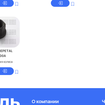
NEPETAL
-00A
ия колеса
О компании
Ч