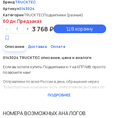
Бренд
TRUCKTEC
Артикул
0143024
Категории
TRUCKTEC
Подшипники (разные)
60 дн.
Предзаказ
3 768
₽
В корзину
-
+
Описание
Доставка
Оплата
0143024 TRUCKTEC описание, цена и аналоги
Если вы хотите купить Подшипники к-т на КПП МВ, просто
позвоните нам!
Отправляем по всей России в день обращения через
Транспортные компании, есть оперативная доставка по
Москве.
ПОДРОБНЕЕ
Эта запчасть представлена по производителю TRUCKTEC
У данной детали есть аналоги с номерами, убедитесь сами.
НОМЕРА ВОЗМОЖНЫХ АНАЛОГОВ