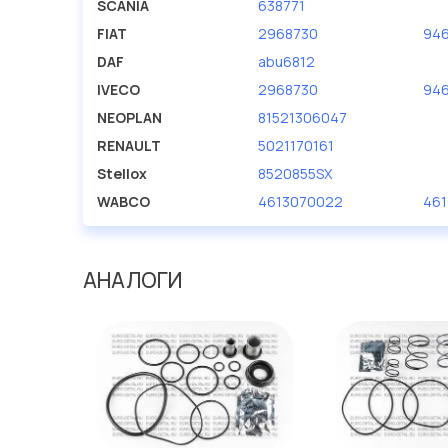
SCANIA
638771
FIAT
2968730
94
DAF
abu6812
IVECO
2968730
94
NEOPLAN
81521306047
RENAULT
5021170161
Stellox
8520855SX
WABCO
4613070022
461
АНАЛОГИ