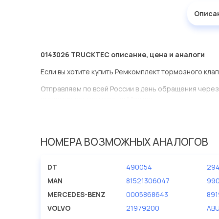
Описа
0143026 TRUCKTEC описание, цена и аналоги
Если вы хотите купить Ремкомплект тормозного клап
Отправляем по всей России в день обращения через
оперативная доставка по Москве.
Эта запчасть представлена по производителю TRU
У данной детали есть аналоги с номерами, убедитес
НОМЕРА ВОЗМОЖНЫХ АНАЛОГОВ
Ремкомплект тормозного клапана в нашей компании
большом ассортименте.
DT
490054
29
Мы продаем сертифицированные колодки тормозные 
MAN
81521306047
99
производителя TRUCKTEC.
MERCEDES-BENZ
0005868643
891
VOLVO
21979200
AB