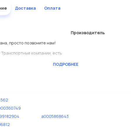
ние
Доставка
Оплата
Производитель
ана, просто позвоните нам!
 Транспортные компании, есть
ПОДРОБНЕЕ
CKTEC
ь сами.
 Евродеталь представлены в
4562
дисковые с гарантией от
000360749
99182904
a0005868643
U6812