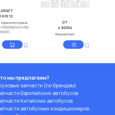
LKRAFT
0 610 12
DT
 тормозного крана
/4700120040/4700
4.90054
21000)
Ремкомплект
то мы предлагаем?
рузовые запчасти (по брендам)
апчасти Европейских автобусов
апчасти Китайских автобусов
апчасти автобусных кондиционеров: