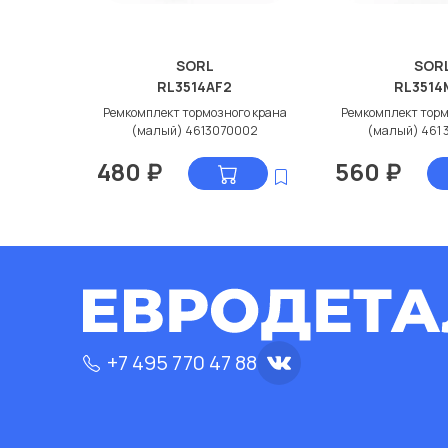
SORL
SOR
RL3514AF2
RL3514
Ремкомплект тормозного крана
Ремкомплект торм
(малый) 4613070002
(малый) 461 
480
₽
560
₽
+7 495 770 47 88