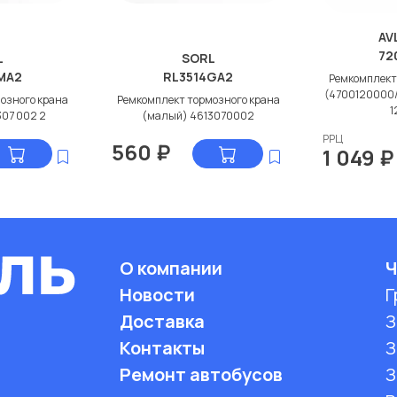
AV
72
L
SORL
MA2
RL3514GA2
Ремкомплект
(4700120000
озного крана
Ремкомплект тормозного крана
1
307 002 2
(малый) 4613070002
РРЦ
560
₽
1 049
₽
О компании
Ч
Новости
Г
Доставка
З
Контакты
З
Ремонт автобусов
З