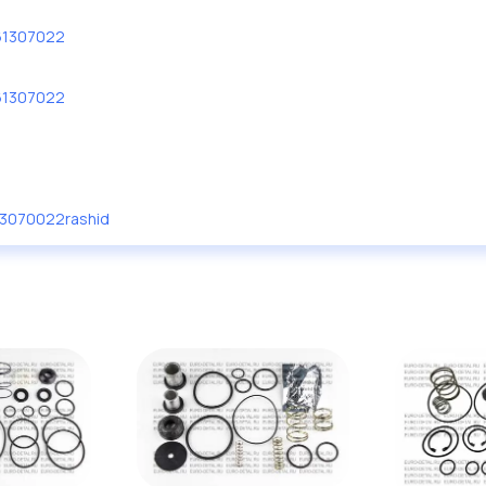
61307022
61307022
3070022rashid