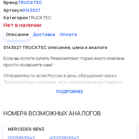
Бренд
TRUCKTEC
Артикул
0143027
Категории
TRUCKTEC
Нет в наличии
Описание
Доставка
Оплата
0143027 TRUCKTEC описание, цена и аналоги
Если вы хотите купить Ремкомплект тормозного клапана,
просто позвоните нам!
Отправляем по всей России в день обращения через
Транспортные компании, есть оперативная доставка по
Москве.
ПОДРОБНЕЕ
Эта запчасть представлена по производителю TRUCKTEC
У данной детали есть аналоги с номерами, убедитесь сами.
НОМЕРА ВОЗМОЖНЫХ АНАЛОГОВ
Ремкомплект тормозного клапана в нашей компании
Евродеталь представлены в большом ассортименте.
MERCEDES-BENZ
0005869943
a0005869943
Мы продаем сертифицированные колодки тормозные