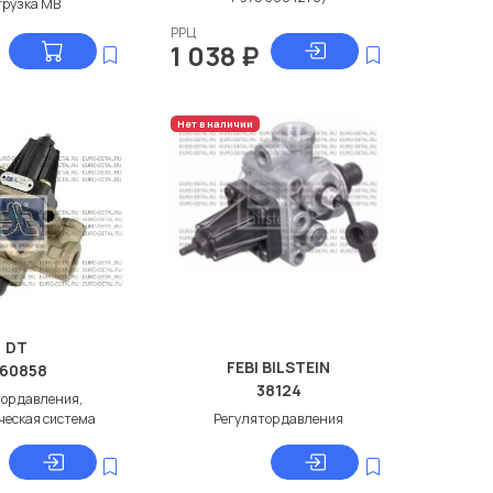
грузка МВ
РРЦ
1 038
₽
Нет в наличии
DT
FEBI BILSTEIN
.60858
38124
ор давления,
ческая система
Регулятор давления