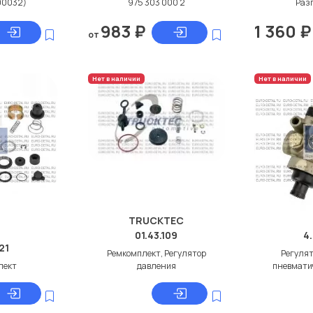
00032)
975 303 000 2
Раз
983
₽
1 360
₽
от
Нет в наличии
Нет в наличии
TRUCKTEC
01.43.109
4
21
Ремкомплект, Регулятор
Регулят
лект
давления
пневмати