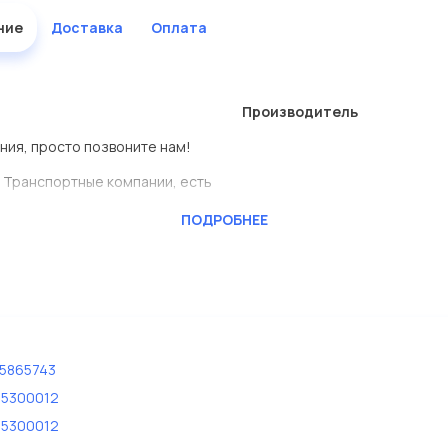
ние
Доставка
Оплата
Производитель
ения, просто позвоните нам!
 Транспортные компании, есть
ПОДРОБНЕЕ
CKTEC
ь сами.
 Евродеталь представлены в
дисковые с гарантией от
5865743
75300012
75300012