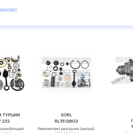
0010901
З ТУРЦИИ
SORL
7.232
RL3512BG2
рузки большой
Ремкомплект разгрузки (малый)