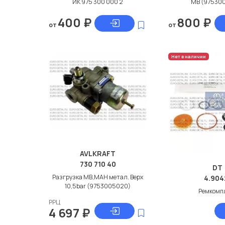
ИК 975 300 000 2
МВ (97530
400
₽
800
₽
от
от
Нет в наличии
AVLKRAFT
730 710 40
DT
Разгрузка МВ,МАН метал. Верх
4.904
10,5bar (9753005020)
Ремкомп
РРЦ
4 697
₽