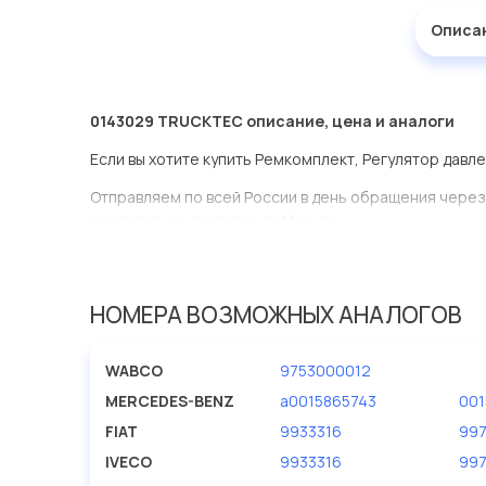
Описа
0143029 TRUCKTEC описание, цена и аналоги
Если вы хотите купить Ремкомплект, Регулятор давл
Отправляем по всей России в день обращения через
оперативная доставка по Москве.
Эта запчасть представлена по производителю TRU
У данной детали есть аналоги с номерами, убедитес
НОМЕРА ВОЗМОЖНЫХ АНАЛОГОВ
Ремкомплект, Регулятор давления в нашей компании
большом ассортименте.
WABCO
9753000012
Мы продаем сертифицированные колодки тормозные 
MERCEDES-BENZ
a0015865743
001
производителя TRUCKTEC.
FIAT
9933316
99
IVECO
9933316
99