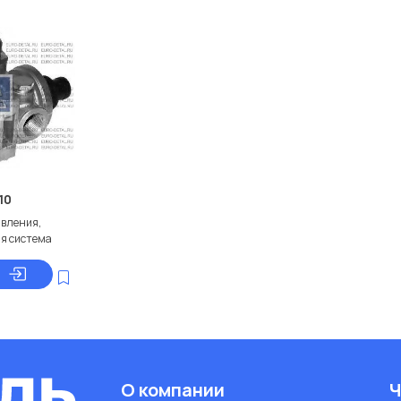
10
авления,
я система
О компании
Ч