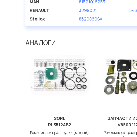
MAN
81521016253
RENAULT
3299021
543
Stellox
8520860SX
АНАЛОГИ
SORL
ЗАПЧАСТИ И
RL3512AB2
V6500.11
Ремкомплект разгрузки (малый)
Ремкомплект разг