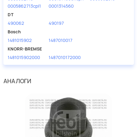
дисковые с гарантией от производителя TRUCKTEC.
0005862713cpl1
0001314560
DT
Производитель
TRUCKTEC
490062
490197
Bosch
1481015902
1487010017
KNORR-BREMSE
1481015902000
1487010172000
АНАЛОГИ