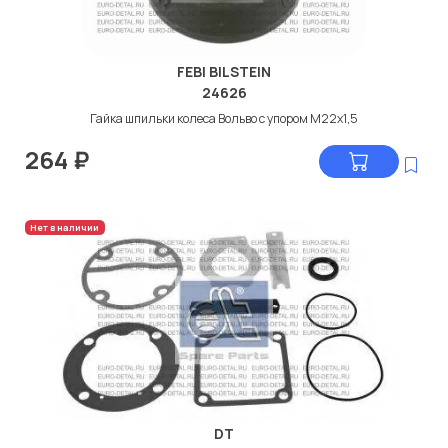
FEBI BILSTEIN
24626
Гайка шпильки колеса Вольво с упором M22x1,5
264
₽
Нет в наличии
DT