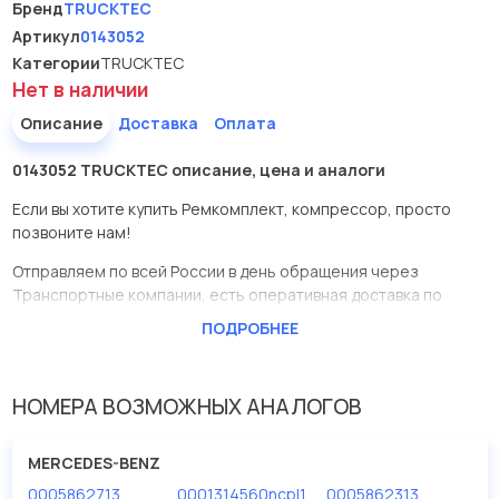
Бренд
TRUCKTEC
Артикул
0143052
Категории
TRUCKTEC
Нет в наличии
Описание
Доставка
Оплата
0143052 TRUCKTEC описание, цена и аналоги
Если вы хотите купить Ремкомплект, компрессор, просто
позвоните нам!
Отправляем по всей России в день обращения через
Транспортные компании, есть оперативная доставка по
Москве.
ПОДРОБНЕЕ
Эта запчасть представлена по производителю TRUCKTEC
У данной детали есть аналоги с номерами, убедитесь сами.
НОМЕРА ВОЗМОЖНЫХ АНАЛОГОВ
Ремкомплект, компрессор в нашей компании Евродеталь
представлены в большом ассортименте.
MERCEDES-BENZ
0005862713
0001314560ncpl1
0005862313
Мы продаем сертифицированные колодки тормозные