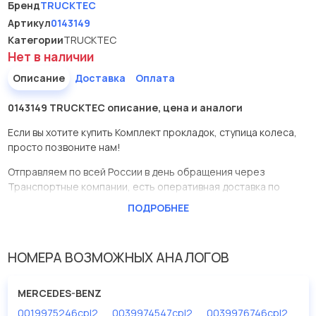
Бренд
TRUCKTEC
Артикул
0143149
Категории
TRUCKTEC
Нет в наличии
Описание
Доставка
Оплата
0143149 TRUCKTEC описание, цена и аналоги
Если вы хотите купить Комплект прокладок, ступица колеса,
просто позвоните нам!
Отправляем по всей России в день обращения через
Транспортные компании, есть оперативная доставка по
Москве.
ПОДРОБНЕЕ
Эта запчасть представлена по производителю TRUCKTEC
У данной детали есть аналоги с номерами, убедитесь сами.
НОМЕРА ВОЗМОЖНЫХ АНАЛОГОВ
Комплект прокладок, ступица колеса в нашей компании
Евродеталь представлены в большом ассортименте.
MERCEDES-BENZ
0019975246cpl2
0039974547cpl2
0039976746cpl2
Мы продаем сертифицированные колодки тормозные