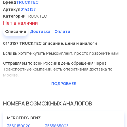
Бренд
TRUCKTEC
Артикул
0143157
Категории
TRUCKTEC
Нет в наличии
Описание
Доставка
Оплата
0143157 TRUCKTEC описание, цена и аналоги
Если вы хотите купить Ремкомплект, просто позвоните нам!
Отправляем по всей России в день обращения через
Транспортные компании, есть оперативная доставка по
Москве.
ПОДРОБНЕЕ
Эта запчасть представлена по производителю TRUCKTEC
У данной детали есть аналоги с номерами, убедитесь сами.
НОМЕРА ВОЗМОЖНЫХ АНАЛОГОВ
Ремкомплект в нашей компании Евродеталь представлены в
большом ассортименте.
MERCEDES-BENZ
Мы продаем сертифицированные колодки тормозные
3550150020
3555865003
дисковые с гарантией от производителя TRUCKTEC.