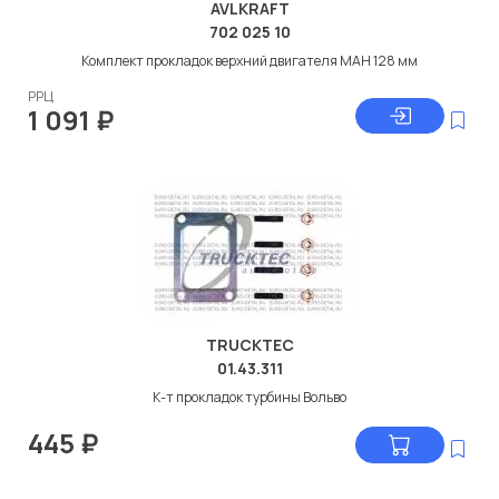
AVLKRAFT
702 025 10
Комплект прокладок верхний двигателя МАН 128 мм
РРЦ
1 091
₽
TRUCKTEC
01.43.311
К-т прокладок турбины Вольво
445
₽