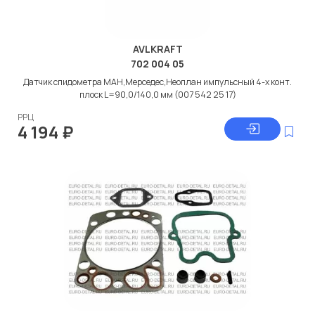
AVLKRAFT
702 004 05
Датчик спидометра МАН,Мерседес,Неоплан импульсный 4-х конт.
плоск L=90,0/140,0 мм (007 542 25 17)
РРЦ
4 194
₽