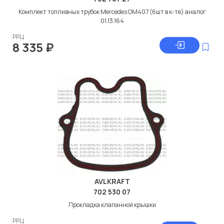
Комплект топливных трубок Мercedes ОМ407 (6шт в к-те) аналог
01.13.164
РРЦ
8 335
₽
AVLKRAFT
702 530 07
Прокладка клапанной крышки
РРЦ