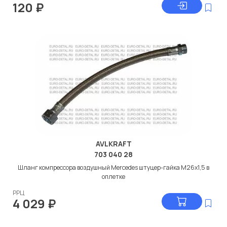
120
₽
AVLKRAFT
703 040 28
Шланг компрессора воздушный Мercedes штуцер-гайка М26x1,5 в
оплетке
РРЦ
4 029
₽