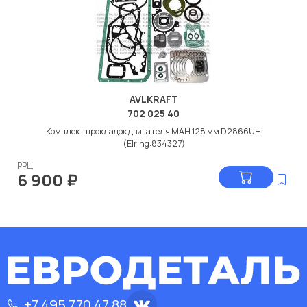
AVLKRAFT
702 025 40
Комплект прокладок двигателя МАН 128 мм D2866UH
(Elring:834327)
РРЦ
6 900
₽
+7 495 770 47 88