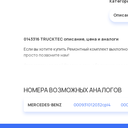
Категор
Описа
0143316 TRUCKTEC описание, цена и аналоги
Если вы хотите купить Ремонтный комплект выхлопно
просто позвоните нам!
Отправляем по всей России в день обращения через
оперативная доставка по Москве.
Эта запчасть представлена по производителю TRU
НОМЕРА ВОЗМОЖНЫХ АНАЛОГОВ
У данной детали есть аналоги с номерами, убедитес
Ремонтный комплект выхлопной системы (болты кре
MERCEDES-BENZ
000931012032cpl4
000
Евродеталь представлены в большом ассортименте.
Мы продаем сертифицированные колодки тормозные 
производителя TRUCKTEC.