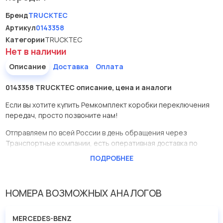
Бренд
TRUCKTEC
Артикул
0143358
Категории
TRUCKTEC
Нет в наличии
Описание
Доставка
Оплата
0143358 TRUCKTEC описание, цена и аналоги
Если вы хотите купить Ремкомплект коробки переключения
передач, просто позвоните нам!
Отправляем по всей России в день обращения через
Транспортные компании, есть оперативная доставка по
Москве.
ПОДРОБНЕЕ
Эта запчасть представлена по производителю TRUCKTEC
У данной детали есть аналоги с номерами, убедитесь сами.
НОМЕРА ВОЗМОЖНЫХ АНАЛОГОВ
Ремкомплект коробки переключения передач в нашей
компании Евродеталь представлены в большом
MERCEDES-BENZ