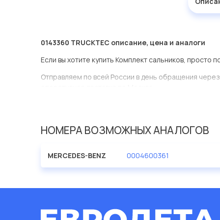
Описа
0143360 TRUCKTEC описание, цена и аналоги
Если вы хотите купить Комплект сальников, просто п
Отправляем по всей России в день обращения через
оперативная доставка по Москве.
Эта запчасть представлена по производителю TRU
У данной детали есть аналоги с номерами, убедитес
НОМЕРА ВОЗМОЖНЫХ АНАЛОГОВ
Комплект сальников в нашей компании Евродеталь 
ассортименте.
MERCEDES-BENZ
0004600361
Мы продаем сертифицированные колодки тормозные 
производителя TRUCKTEC.