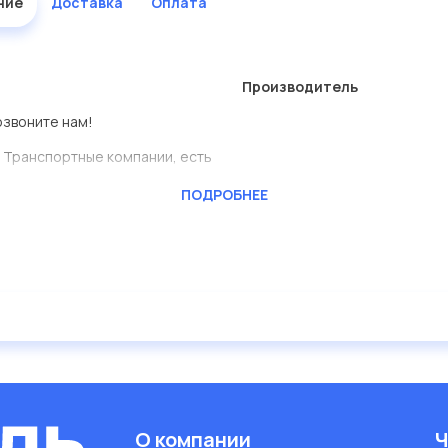
ние
Доставка
Оплата
Производитель
озвоните нам!
 Транспортные компании, есть
ПОДРОБНЕЕ
CKTEC
ь сами.
представлены в большом
дисковые с гарантией от
О компании
Ч