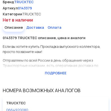
Бренд
TRUCKTEC
Артикул
0143379
Категории
TRUCKTEC
Нет в наличии
Описание
Доставка
Оплата
0143379 TRUCKTEC описание, цена и аналоги
Если вы хотите купить Прокладка выпускного коллектора,
просто позвоните нам!
Отправляем по всей России в день обращения через
Транспортные компании, есть оперативная доставка по
Москве.
ПОДРОБНЕЕ
Эта запчасть представлена по производителю TRUCKTEC
У данной детали есть аналоги с номерами, убедитесь сами.
НОМЕРА ВОЗМОЖНЫХ АНАЛОГОВ
Прокладка выпускного коллектора в нашей компании
Евродеталь представлены в большом ассортименте.
TRUCKTEC
0664920080
Мы продаем сертифицированные колодки тормозные