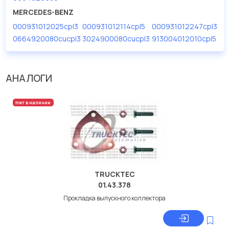
дисковые с гарантией от производителя TRUCKTEC.
MERCEDES-BENZ
000931012025cpl3
000931012114cpl5
000931012247cpl3
Производитель
TRUCKTEC
0664920080cucpl3
3024900080cucpl3
913004012010cpl5
АНАЛОГИ
Нет в наличии
TRUCKTEC
01.43.378
Прокладка выпускного коллектора