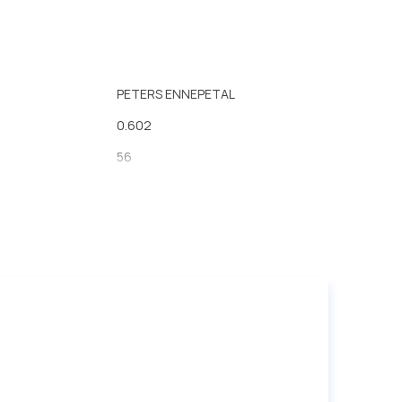
PETERS ENNEPETAL
0.602
56
18
64
96
резина/металл
65.5