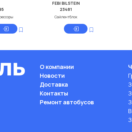
FEBI BILSTEIN
95
23481
 рессоры
Сайлентблок
О компании
Ч
Новости
Г
Доставка
З
Контакты
З
Ремонт автобусов
З
B
З