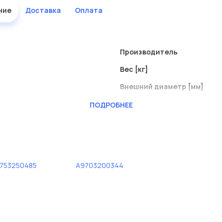
ние
Доставка
Оплата
Производитель
Вес [кг]
Внешний диаметр [мм]
Внутренний диаметр
ПОДРОБНЕЕ
Длина [мм]
Длина [мм] 1
Материал
753250485
A9703200344
Наружный диаметр 1 [мм]