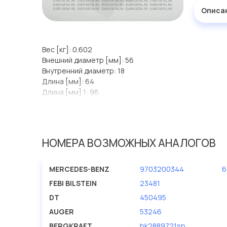
Описа
Вес [кг]: 0.602
Внешний диаметр [мм]: 56
Внутренний диаметр: 18
Длина [мм]: 64
Длина [мм] 1: 96
Материал: резина/металл;
Наружный диаметр 1 [мм]: 65.5
НОМЕРА ВОЗМОЖНЫХ АНАЛОГОВ
MERCEDES-BENZ
9703200344
6
FEBI BILSTEIN
23481
DT
450495
AUGER
53246
BERGKRAFT
bk2889721sp