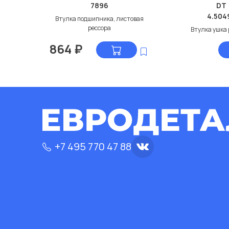
7896
DT
4.504
Втулка подшипника, листовая
рессора
Втулка ушка
864
₽
+7 495 770 47 88