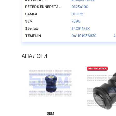
PETERS ENNEPETAL
01434100
SAMPA
011235
SEM
7896
Stellox
8408117SX
TEMPLIN
041101936630
4
АНАЛОГИ
Нет в наличии
SEM