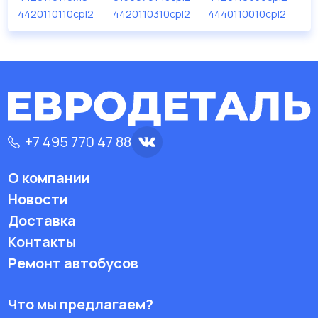
дисковые с гарантией от производителя TRUCKTEC.
4420110110cpl2
4420110310cpl2
4440110010cpl2
Производитель
TRUCKTEC
+7 495 770 47 88
О компании
Новости
Доставка
Контакты
Ремонт автобусов
Что мы предлагаем?