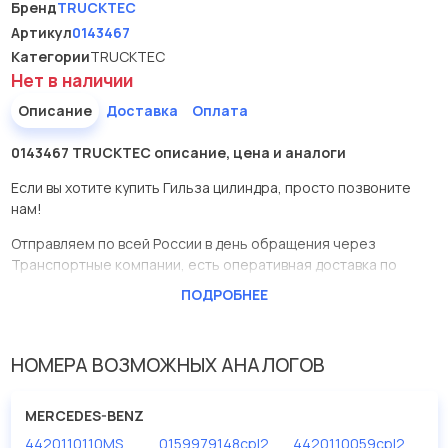
Бренд
TRUCKTEC
Артикул
0143467
Категории
TRUCKTEC
Нет в наличии
Описание
Доставка
Оплата
0143467 TRUCKTEC описание, цена и аналоги
Если вы хотите купить Гильза цилиндра, просто позвоните
нам!
Отправляем по всей России в день обращения через
Транспортные компании, есть оперативная доставка по
Москве.
ПОДРОБНЕЕ
Эта запчасть представлена по производителю TRUCKTEC
У данной детали есть аналоги с номерами, убедитесь сами.
НОМЕРА ВОЗМОЖНЫХ АНАЛОГОВ
Гильза цилиндра в нашей компании Евродеталь представлены
в большом ассортименте.
MERCEDES-BENZ
4420110110MS
0159979148cpl2
4420110059cpl2
Мы продаем сертифицированные колодки тормозные