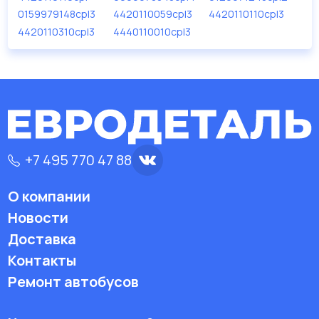
дисковые с гарантией от производителя TRUCKTEC.
0159979148cpl3
4420110059cpl3
4420110110cpl3
4420110310cpl3
4440110010cpl3
Производитель
TRUCKTEC
+7 495 770 47 88
О компании
Новости
Доставка
Контакты
Ремонт автобусов