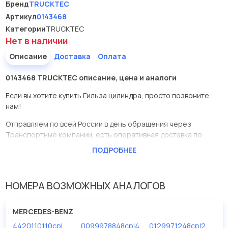
Бренд
TRUCKTEC
Артикул
0143468
Категории
TRUCKTEC
Нет в наличии
Описание
Доставка
Оплата
0143468 TRUCKTEC описание, цена и аналоги
Если вы хотите купить Гильза цилиндра, просто позвоните
нам!
Отправляем по всей России в день обращения через
Транспортные компании, есть оперативная доставка по
Москве.
ПОДРОБНЕЕ
Эта запчасть представлена по производителю TRUCKTEC
У данной детали есть аналоги с номерами, убедитесь сами.
НОМЕРА ВОЗМОЖНЫХ АНАЛОГОВ
Гильза цилиндра в нашей компании Евродеталь представлены
в большом ассортименте.
MERCEDES-BENZ
4420110110cpl
0099978848cpl4
0129971248cpl2
Мы продаем сертифицированные колодки тормозные