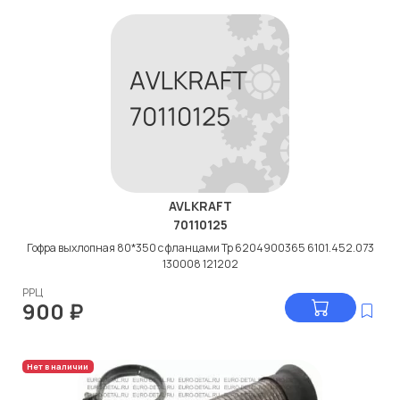
AVLKRAFT
70110125
Гофра выхлопная 80*350 с фланцами Тр 6204900365 6101.452.073
130008 121202
РРЦ
900
₽
Нет в наличии