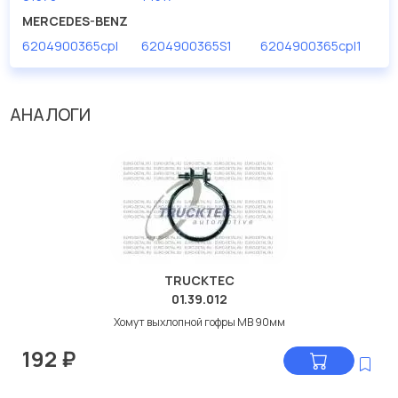
дисковые с гарантией от производителя TRUCKTEC.
MERCEDES-BENZ
6204900365cpl
6204900365S1
6204900365cpl1
Производитель
TRUCKTEC
АНАЛОГИ
TRUCKTEC
01.39.012
Хомут выхлопной гофры МВ 90мм
192
₽