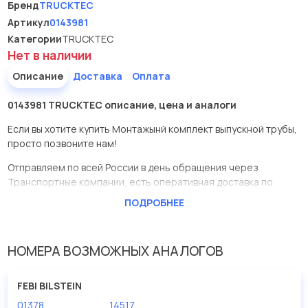
Бренд
TRUCKTEC
Артикул
0143981
Категории
TRUCKTEC
Нет в наличии
Описание
Доставка
Оплата
0143981 TRUCKTEC описание, цена и аналоги
Если вы хотите купить Монтажынй комплект выпускной трубы,
просто позвоните нам!
Отправляем по всей России в день обращения через
Транспортные компании, есть оперативная доставка по
Москве.
ПОДРОБНЕЕ
Эта запчасть представлена по производителю TRUCKTEC
У данной детали есть аналоги с номерами, убедитесь сами.
НОМЕРА ВОЗМОЖНЫХ АНАЛОГОВ
Монтажынй комплект выпускной трубы в нашей компании
Евродеталь представлены в большом ассортименте.
FEBI BILSTEIN
01378
14517
Мы продаем сертифицированные колодки тормозные