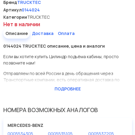
Бренд
TRUCKTEC
Артикул
0144024
Категории
TRUCKTEC
Нет в наличии
Описание
Доставка
Оплата
0144024 TRUCKTEC описание, цена и аналоги
Если вы хотите купить Цилиндр подъёма кабины, просто
позвоните нам!
Отправляем по всей России в день обращения через
Транспортные компании, есть оперативная доставка по
Москве.
ПОДРОБНЕЕ
Эта запчасть представлена по производителю TRUCKTEC
У данной детали есть аналоги с номерами, убедитесь сами.
НОМЕРА ВОЗМОЖНЫХ АНАЛОГОВ
Цилиндр подъёма кабины в нашей компании Евродеталь
представлены в большом ассортименте.
MERCEDES-BENZ
0005534305
0005535105
0005537205
Мы продаем сертифицированные колодки тормозные