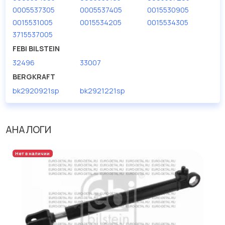
дисковые с гарантией от производителя TRUCKTEC.
0005537305
0005537405
0015530905
0015531005
0015534205
0015534305
Производитель
TRUCKTEC
3715537005
FEBI BILSTEIN
32496
33007
BERGKRAFT
bk2920921sp
bk2921221sp
АНАЛОГИ
Нет в наличии