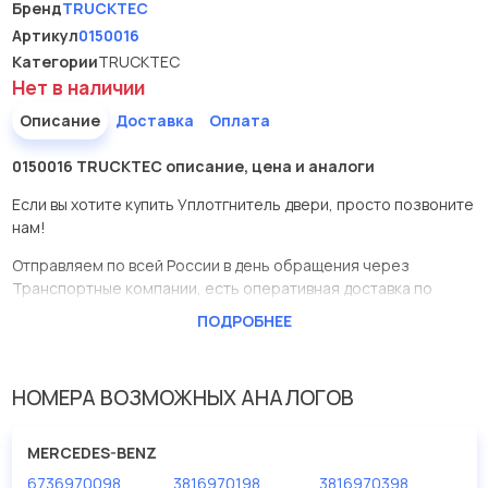
Бренд
TRUCKTEC
Артикул
0150016
Категории
TRUCKTEC
Нет в наличии
Описание
Доставка
Оплата
0150016 TRUCKTEC описание, цена и аналоги
Если вы хотите купить Уплотгнитель двери, просто позвоните
нам!
Отправляем по всей России в день обращения через
Транспортные компании, есть оперативная доставка по
Москве.
ПОДРОБНЕЕ
Эта запчасть представлена по производителю TRUCKTEC
У данной детали есть аналоги с номерами, убедитесь сами.
НОМЕРА ВОЗМОЖНЫХ АНАЛОГОВ
Уплотгнитель двери в нашей компании Евродеталь
представлены в большом ассортименте.
MERCEDES-BENZ
6736970098
3816970198
3816970398
Мы продаем сертифицированные колодки тормозные