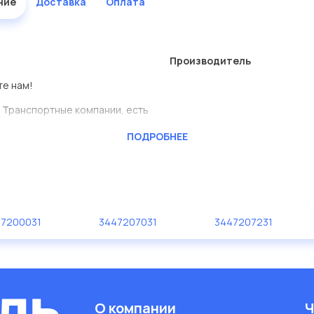
ние
Доставка
Оплата
Производитель
те нам!
 Транспортные компании, есть
ПОДРОБНЕЕ
CKTEC
ь сами.
авлены в большом
47200031
3447207031
3447207231
дисковые с гарантией от
О компании
Ч