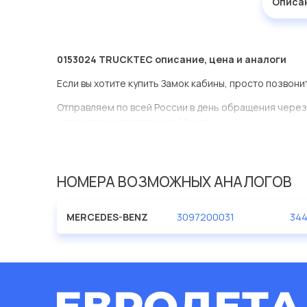
Описа
0153024 TRUCKTEC описание, цена и аналоги
Если вы хотите купить Замок кабины, просто позвони
Отправляем по всей России в день обращения через
оперативная доставка по Москве.
Эта запчасть представлена по производителю TRU
У данной детали есть аналоги с номерами, убедитес
НОМЕРА ВОЗМОЖНЫХ АНАЛОГОВ
Замок кабины в нашей компании Евродеталь предст
ассортименте.
MERCEDES-BENZ
3097200031
34
Мы продаем сертифицированные колодки тормозные 
производителя TRUCKTEC.