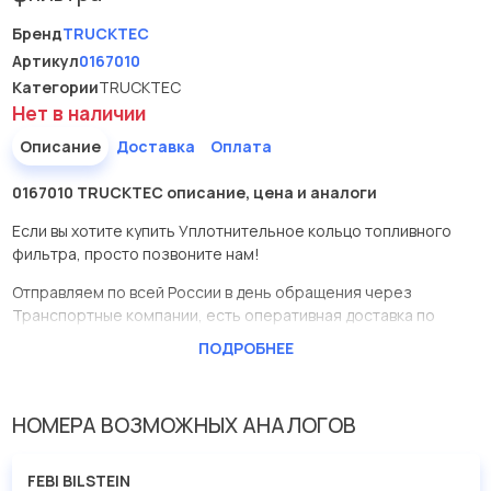
Бренд
TRUCKTEC
Артикул
0167010
Категории
TRUCKTEC
Нет в наличии
Описание
Доставка
Оплата
0167010 TRUCKTEC описание, цена и аналоги
Если вы хотите купить Уплотнительное кольцо топливного
фильтра, просто позвоните нам!
Отправляем по всей России в день обращения через
Транспортные компании, есть оперативная доставка по
Москве.
ПОДРОБНЕЕ
Эта запчасть представлена по производителю TRUCKTEC
У данной детали есть аналоги с номерами, убедитесь сами.
НОМЕРА ВОЗМОЖНЫХ АНАЛОГОВ
Уплотнительное кольцо топливного фильтра в нашей
компании Евродеталь представлены в большом
FEBI BILSTEIN