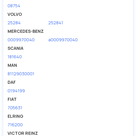
ассортименте.
08754
Мы продаем сертифицированные колодки тормозные
VOLVO
дисковые с гарантией от производителя TRUCKTEC.
25284
252841
MERCEDES-BENZ
Производитель
TRUCKTEC
0009970040
a0009970040
SCANIA
181640
MAN
81129030001
DAF
0194199
FIAT
705631
ELRING
716200
VICTOR REINZ