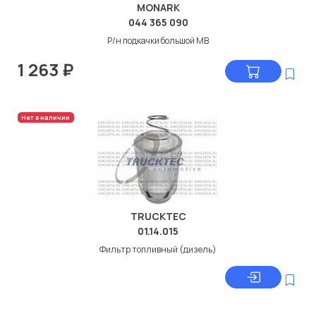
MONARK
044 365 090
Р/н подкачки большой МВ
1 263
₽
Нет в наличии
TRUCKTEC
01.14.015
Фильтр топливный (дизель)