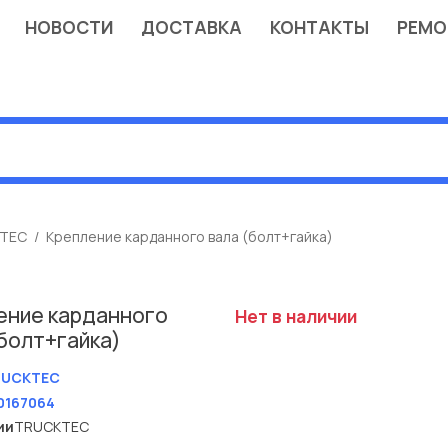
НОВОСТИ
ДОСТАВКА
КОНТАКТЫ
РЕМО
TEC
Крепление карданного вала (болт+гайка)
ение карданного
Нет в наличии
(болт+гайка)
RUCKTEC
0167064
ии
TRUCKTEC