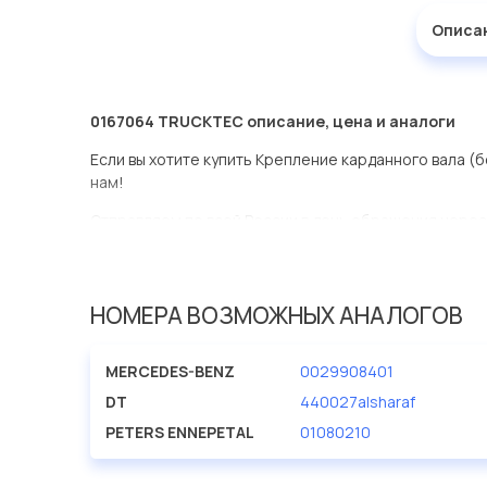
Описа
0167064 TRUCKTEC описание, цена и аналоги
Если вы хотите купить Крепление карданного вала (
нам!
Отправляем по всей России в день обращения через
оперативная доставка по Москве.
Эта запчасть представлена по производителю TRU
НОМЕРА ВОЗМОЖНЫХ АНАЛОГОВ
У данной детали есть аналоги с номерами, убедитес
Крепление карданного вала (болт+гайка) в нашей к
MERCEDES-BENZ
0029908401
представлены в большом ассортименте.
DT
440027alsharaf
Мы продаем сертифицированные колодки тормозные 
PETERS ENNEPETAL
01080210
производителя TRUCKTEC.