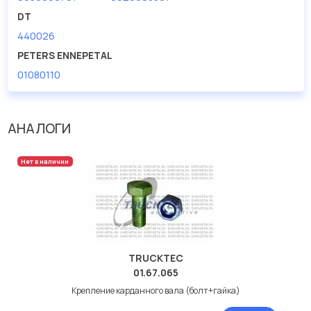
дисковые с гарантией от производителя TRUCKTEC.
DT
440026
Производитель
TRUCKTEC
PETERS ENNEPETAL
01080110
АНАЛОГИ
Нет в наличии
TRUCKTEC
01.67.065
Крепление карданного вала (болт+гайка)