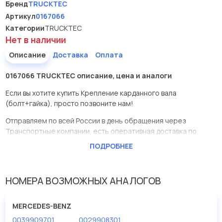
Бренд
TRUCKTEC
Артикул
0167066
Категории
TRUCKTEC
Нет в наличии
Описание
Доставка
Оплата
0167066 TRUCKTEC описание, цена и аналоги
Если вы хотите купить Крепление карданного вала
(болт+гайка), просто позвоните нам!
Отправляем по всей России в день обращения через
Транспортные компании, есть оперативная доставка по
Москве.
ПОДРОБНЕЕ
Эта запчасть представлена по производителю TRUCKTEC
У данной детали есть аналоги с номерами, убедитесь сами.
НОМЕРА ВОЗМОЖНЫХ АНАЛОГОВ
Крепление карданного вала (болт+гайка) в нашей компании
Евродеталь представлены в большом ассортименте.
MERCEDES-BENZ
0039909701
0029908301
Мы продаем сертифицированные колодки тормозные