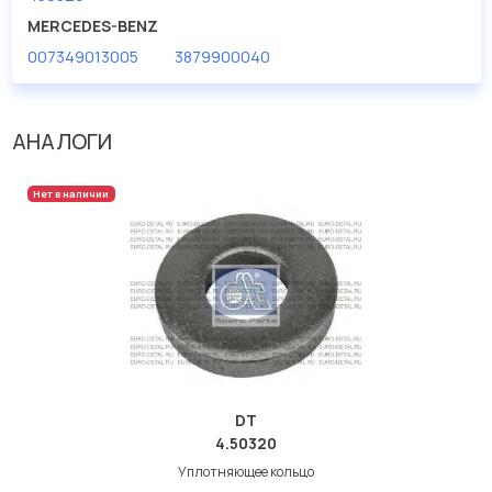
дисковые с гарантией от производителя TRUCKTEC.
MERCEDES-BENZ
007349013005
3879900040
Производитель
TRUCKTEC
АНАЛОГИ
Нет в наличии
DT
4.50320
Уплотняющее кольцо