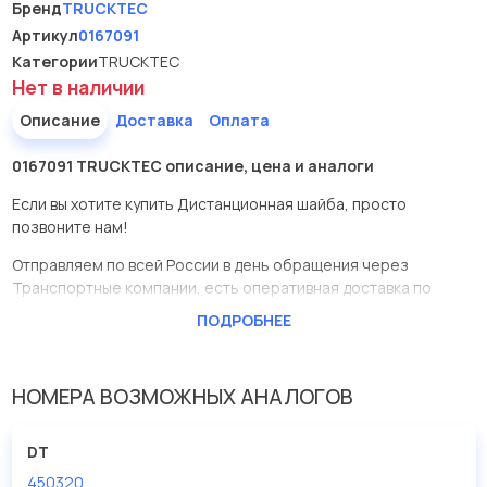
Бренд
TRUCKTEC
Артикул
0167091
Категории
TRUCKTEC
Нет в наличии
Описание
Доставка
Оплата
0167091 TRUCKTEC описание, цена и аналоги
Если вы хотите купить Дистанционная шайба, просто
позвоните нам!
Отправляем по всей России в день обращения через
Транспортные компании, есть оперативная доставка по
Москве.
ПОДРОБНЕЕ
Эта запчасть представлена по производителю TRUCKTEC
У данной детали есть аналоги с номерами, убедитесь сами.
НОМЕРА ВОЗМОЖНЫХ АНАЛОГОВ
Дистанционная шайба в нашей компании Евродеталь
представлены в большом ассортименте.
DT
450320
Мы продаем сертифицированные колодки тормозные