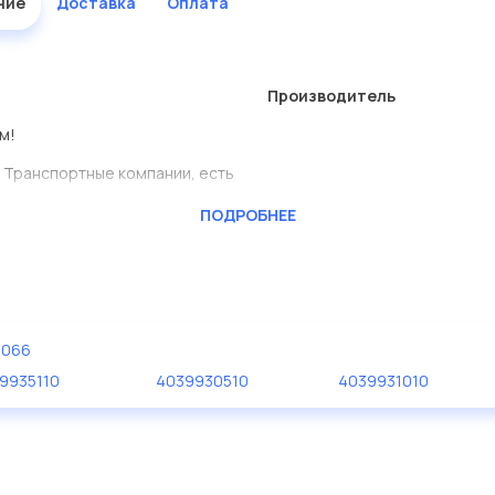
ние
Доставка
Оплата
Производитель
м!
 Транспортные компании, есть
ПОДРОБНЕЕ
CKTEC
ь сами.
ы в большом ассортименте.
0066
дисковые с гарантией от
9935110
4039930510
4039931010