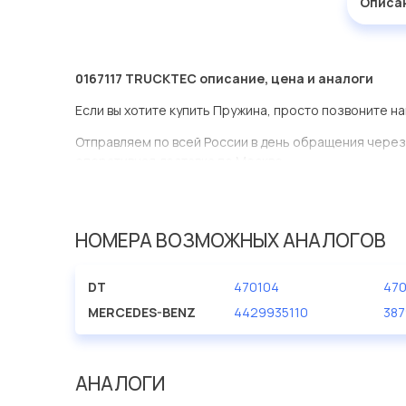
Описа
0167117 TRUCKTEC описание, цена и аналоги
Если вы хотите купить Пружина, просто позвоните на
Отправляем по всей России в день обращения через
оперативная доставка по Москве.
Эта запчасть представлена по производителю TRU
У данной детали есть аналоги с номерами, убедитес
НОМЕРА ВОЗМОЖНЫХ АНАЛОГОВ
Пружина в нашей компании Евродеталь представлен
DT
470104
47
Мы продаем сертифицированные колодки тормозные 
производителя TRUCKTEC.
MERCEDES-BENZ
4429935110
387
АНАЛОГИ