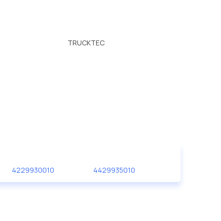
TRUCKTEC
4229930010
4429935010