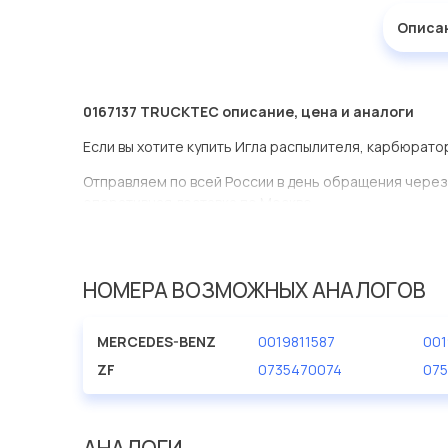
Описа
0167137 TRUCKTEC описание, цена и аналоги
Если вы хотите купить Игла распылителя, карбюрато
Отправляем по всей России в день обращения через
оперативная доставка по Москве.
Эта запчасть представлена по производителю TRU
У данной детали есть аналоги с номерами, убедитес
НОМЕРА ВОЗМОЖНЫХ АНАЛОГОВ
Игла распылителя, карбюратор в нашей компании Ев
большом ассортименте.
MERCEDES-BENZ
0019811587
001
Мы продаем сертифицированные колодки тормозные 
ZF
0735470074
075
производителя TRUCKTEC.
АНАЛОГИ