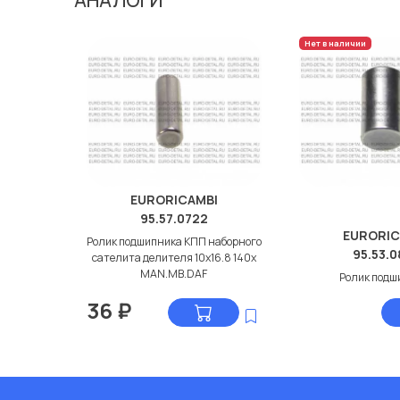
Нет в наличии
EURORICAMBI
95.57.0722
EURORIC
Ролик подшипника КПП наборного
95.53.
сателита делителя 10x16.8 140x
MAN.MB.DAF
Ролик подш
36
₽