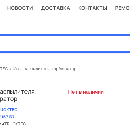
НОВОСТИ
ДОСТАВКА
КОНТАКТЫ
РЕМО
TEC
Игла распылителя, карбюратор
распылителя,
Нет в наличии
ратор
RUCKTEC
0167137
ии
TRUCKTEC