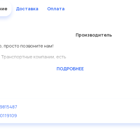
ние
Доставка
Оплата
Производитель
р, просто позвоните нам!
 Транспортные компании, есть
ПОДРОБНЕЕ
CKTEC
ь сами.
родеталь представлены в
9815487
дисковые с гарантией от
0119109