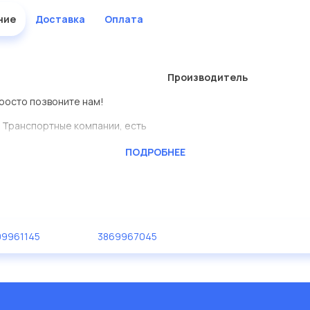
ние
Доставка
Оплата
Производитель
 просто позвоните нам!
 Транспортные компании, есть
ПОДРОБНЕЕ
CKTEC
ь сами.
деталь представлены в
9961145
3869967045
дисковые с гарантией от