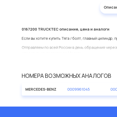
Описа
0167200 TRUCKTEC описание, цена и аналоги
Если вы хотите купить Тяга / болт, главный цилиндр,
Отправляем по всей России в день обращения через
оперативная доставка по Москве.
Эта запчасть представлена по производителю TRU
У данной детали есть аналоги с номерами, убедитес
НОМЕРА ВОЗМОЖНЫХ АНАЛОГОВ
Тяга / болт, главный цилиндр в нашей компании Евро
большом ассортименте.
MERCEDES-BENZ
0009961045
000
Мы продаем сертифицированные колодки тормозные 
производителя TRUCKTEC.