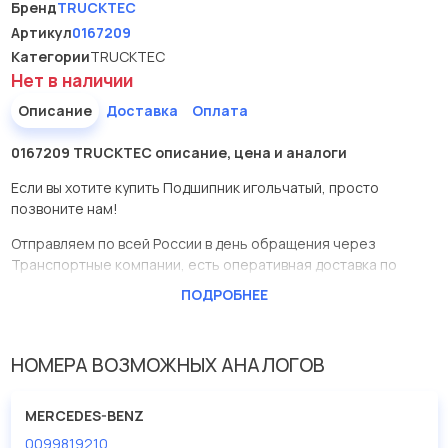
Бренд
TRUCKTEC
Артикул
0167209
Категории
TRUCKTEC
Нет в наличии
Описание
Доставка
Оплата
0167209 TRUCKTEC описание, цена и аналоги
Если вы хотите купить Подшипник игольчатый, просто
позвоните нам!
Отправляем по всей России в день обращения через
Транспортные компании, есть оперативная доставка по
Москве.
ПОДРОБНЕЕ
Эта запчасть представлена по производителю TRUCKTEC
У данной детали есть аналоги с номерами, убедитесь сами.
НОМЕРА ВОЗМОЖНЫХ АНАЛОГОВ
Подшипник игольчатый в нашей компании Евродеталь
представлены в большом ассортименте.
MERCEDES-BENZ
0099819210
Мы продаем сертифицированные колодки тормозные