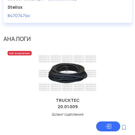
дисковые с гарантией от производителя TRUCKTEC.
Stellox
8470747sx
Производитель
TRUCKTEC
АНАЛОГИ
Нет в наличии
TRUCKTEC
20.01.009
Шланг сцепления