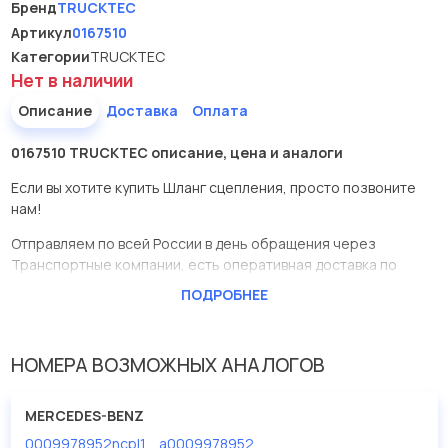
Бренд
TRUCKTEC
Артикул
0167510
Категории
TRUCKTEC
Нет в наличии
Описание
Доставка
Оплата
0167510 TRUCKTEC описание, цена и аналоги
Если вы хотите купить Шланг сцепления, просто позвоните
нам!
Отправляем по всей России в день обращения через
Транспортные компании, есть оперативная доставка по
Москве.
ПОДРОБНЕЕ
Эта запчасть представлена по производителю TRUCKTEC
У данной детали есть аналоги с номерами, убедитесь сами.
НОМЕРА ВОЗМОЖНЫХ АНАЛОГОВ
Шланг сцепления в нашей компании Евродеталь
представлены в большом ассортименте.
MERCEDES-BENZ
0009978952ncpl1
a0009978952
Мы продаем сертифицированные колодки тормозные