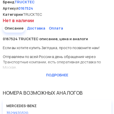
Бренд
TRUCKTEC
Артикул
0167524
Категории
TRUCKTEC
Нет в наличии
Описание
Доставка
Оплата
0167524 TRUCKTEC описание, цена и аналоги
Если вы хотите купить Заглушка, просто позвоните нам!
Отправляем по всей России в день обращения через
Транспортные компании, есть оперативная доставка по
Москве.
ПОДРОБНЕЕ
Эта запчасть представлена по производителю TRUCKTEC
У данной детали есть аналоги с номерами, убедитесь сами.
НОМЕРА ВОЗМОЖНЫХ АНАЛОГОВ
Заглушка в нашей компании Евродеталь представлены в
большом ассортименте.
MERCEDES-BENZ
Мы продаем сертифицированные колодки тормозные
3529970320
дисковые с гарантией от производителя TRUCKTEC.