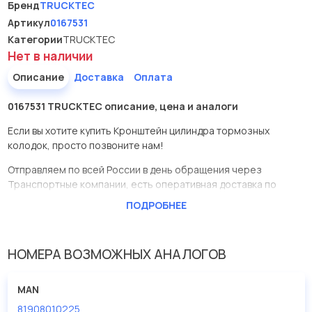
Бренд
TRUCKTEC
Артикул
0167531
Категории
TRUCKTEC
Нет в наличии
Описание
Доставка
Оплата
0167531 TRUCKTEC описание, цена и аналоги
Если вы хотите купить Кронштейн цилиндра тормозных
колодок, просто позвоните нам!
Отправляем по всей России в день обращения через
Транспортные компании, есть оперативная доставка по
Москве.
ПОДРОБНЕЕ
Эта запчасть представлена по производителю TRUCKTEC
У данной детали есть аналоги с номерами, убедитесь сами.
НОМЕРА ВОЗМОЖНЫХ АНАЛОГОВ
Кронштейн цилиндра тормозных колодок в нашей компании
Евродеталь представлены в большом ассортименте.
MAN
81908010225
Мы продаем сертифицированные колодки тормозные