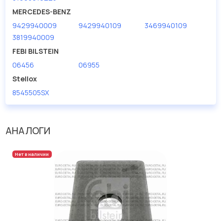
дисковые с гарантией от производителя TRUCKTEC.
MERCEDES-BENZ
9429940009
9429940109
3469940109
Производитель
TRUCKTEC
3819940009
FEBI BILSTEIN
06456
06955
Stellox
8545505SX
АНАЛОГИ
Нет в наличии