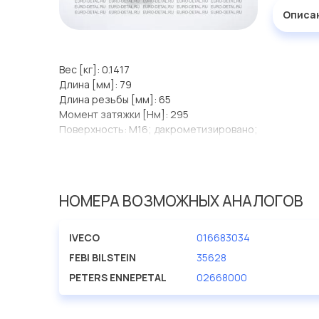
Описа
Вес [кг]: 0.1417
Длина [мм]: 79
Длина резьбы [мм]: 65
Момент затяжки [Нм]: 295
Поверхность: M16; дакрометизировано;
Размер резьбы: M16; дакрометизировано;
Ширина зева гаечного ключа: 21
НОМЕРА ВОЗМОЖНЫХ АНАЛОГОВ
IVECO
016683034
FEBI BILSTEIN
35628
PETERS ENNEPETAL
02668000