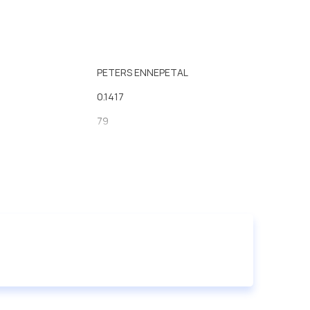
PETERS ENNEPETAL
0.1417
79
65
295
дакрометизировано
M16
ча
21