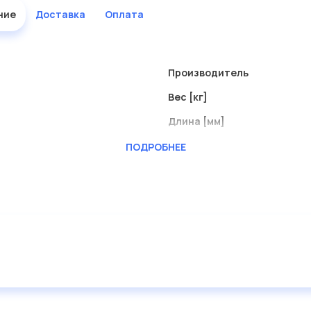
ние
Доставка
Оплата
Производитель
Вес [кг]
Длина [мм]
Длина резьбы [мм]
ПОДРОБНЕЕ
Момент затяжки [Нм]
Поверхность
Размер резьбы
Ширина зева гаечного клю