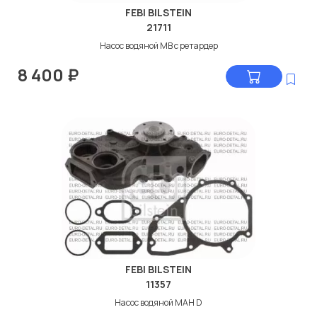
FEBI BILSTEIN
21711
Насос водяной МВ с ретардер
8 400
₽
FEBI BILSTEIN
11357
Насос водяной МАН D