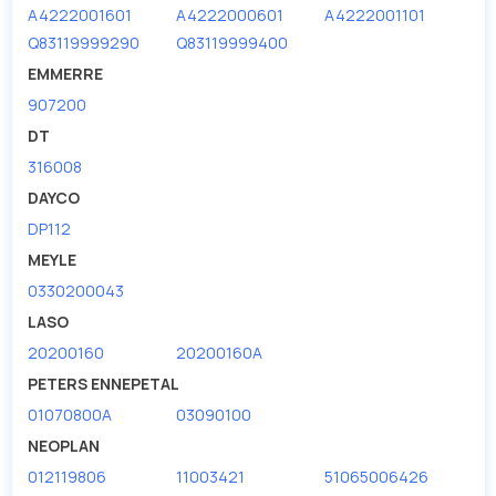
A4222001601
A4222000601
A4222001101
Q83119999290
Q83119999400
EMMERRE
907200
DT
316008
DAYCO
DP112
MEYLE
0330200043
LASO
20200160
20200160A
PETERS ENNEPETAL
01070800A
03090100
NEOPLAN
012119806
11003421
51065006426