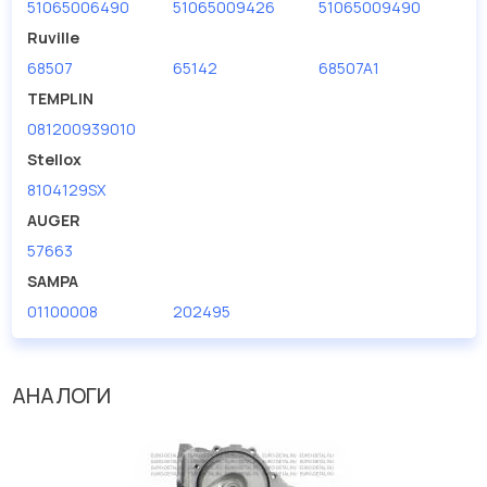
51065006490
51065009426
51065009490
Ruville
68507
65142
68507A1
TEMPLIN
081200939010
Stellox
8104129SX
AUGER
57663
SAMPA
01100008
202495
АНАЛОГИ