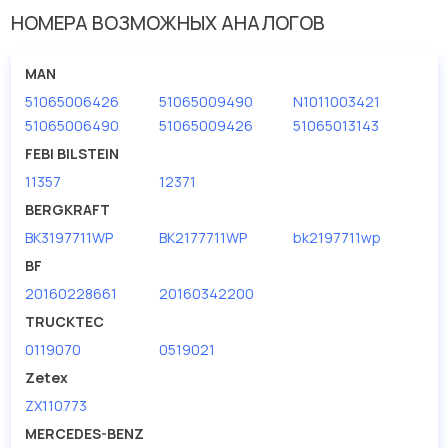
У данной детали есть аналоги с номерами, убедитесь сами.
НОМЕРА ВОЗМОЖНЫХ АНАЛОГОВ
Водяной насос в нашей компании Евродеталь представлены в
большом ассортименте.
MAN
51065006426
51065009490
N1011003421
Мы продаем сертифицированные колодки тормозные
дисковые с гарантией от производителя PETERS ENNEPETAL.
51065006490
51065009426
51065013143
FEBI BILSTEIN
Производитель
PETERS ENNEPETAL
11357
12371
BERGKRAFT
BK3197711WP
BK2177711WP
bk2197711wp
BF
20160228661
20160342200
TRUCKTEC
0119070
0519021
Zetex
ZX110773
MERCEDES-BENZ