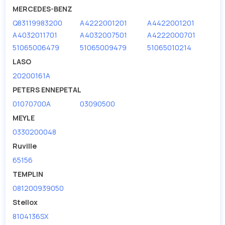
MERCEDES-BENZ
Q83119983200
A4222001201
A4422001201
A4032011701
A4032007501
A4222000701
51065006479
51065009479
51065010214
LASO
20200161A
PETERS ENNEPETAL
01070700A
03090500
MEYLE
0330200048
Ruville
65156
TEMPLIN
081200939050
Stellox
8104136SX