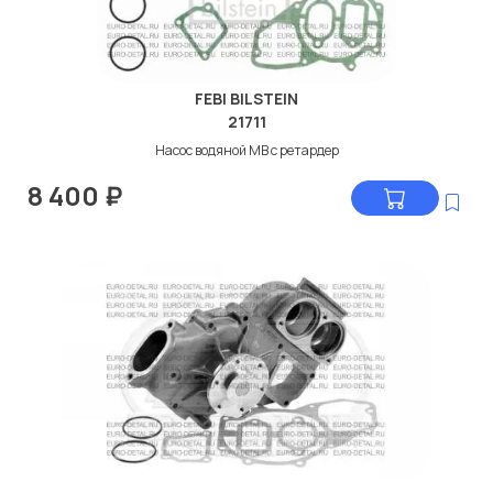
FEBI BILSTEIN
21711
Насос водяной МВ с ретардер
8 400
₽