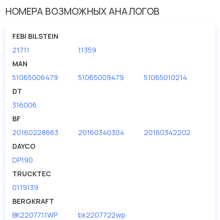
У данной детали есть аналоги с номерами, убедитесь сами.
НОМЕРА ВОЗМОЖНЫХ АНАЛОГОВ
Водяной насос в нашей компании Евродеталь представлены в
большом ассортименте.
FEBI BILSTEIN
21711
11359
Мы продаем сертифицированные колодки тормозные
дисковые с гарантией от производителя PETERS ENNEPETAL.
MAN
51065006479
51065009479
51065010214
Производитель
PETERS ENNEPETAL
DT
316006
BF
20160228663
20160340304
20160342202
DAYCO
DP190
TRUCKTEC
0119139
BERGKRAFT
BK2207711WP
bk2207722wp