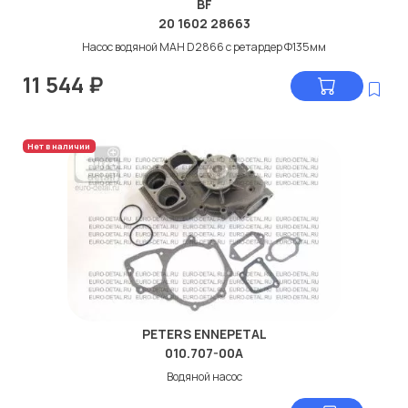
BF
20 1602 28663
Насос водяной МАН D2866 с ретардер Ф135мм
11 544
₽
Нет в наличии
PETERS ENNEPETAL
010.707-00A
Водяной насос